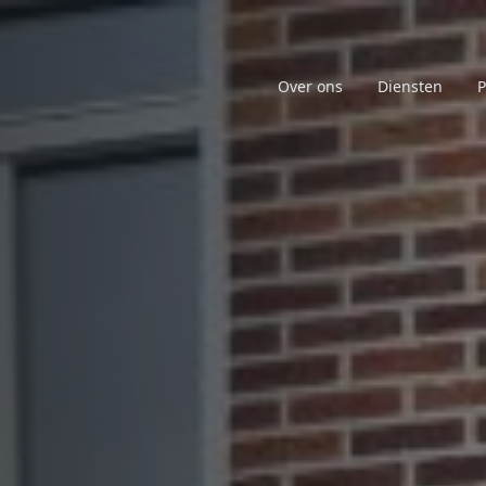
Over ons
Diensten
P