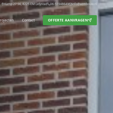
Kamp 27 56, 8225 EM Lelystad
06-51948649
info@azmbouw.nl
rojecten
Contact
OFFERTE AANVRAGEN